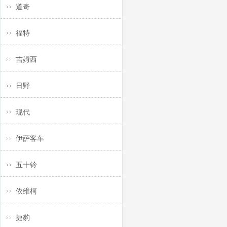
道奇
福特
吉姆西
日野
现代
伊萨客车
五十铃
依维柯
捷豹