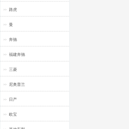
路虎
曼
奔驰
福建奔驰
三菱
尼奥普兰
日产
欧宝