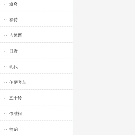
道奇
福特
吉姆西
日野
现代
伊萨客车
五十铃
依维柯
捷豹