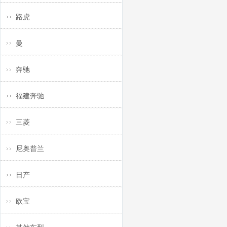
路虎
曼
奔驰
福建奔驰
三菱
尼奥普兰
日产
欧宝